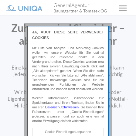
GeneralAgentur
Baumgartner & Tomasek OG
Zuhause sind Sie sicher –
JA, AUCH DIESE SEITE VERWENDET
aber wie sicher ist Ihr
COOKIES
Mit Hilfe von Analyse- und Marketing-Cookies
zuhause?
wollen wir unsere Website für Sie optimal
gestalten und relevante Inhalte in den
Vordergrund stellen. Diese Cookies werden erst
nach Ihrer aktiven Einwilligung durch Klick auf
Eine kaputte Wasserleitung oder ein Einbruch kann
„Alle akzeptieren“ gesetzt. Wenn Sie dies nicht
jeden von uns treffen. Dann zeigt sich, wie wichtig
wünschen, klicken Sie bitte auf „Alle ablehnen“.
Technisch notwendige Cookies sind für die
rasche und kompetente Hilfe ist.
grundlegenden Funktionen der Website
erforderlich und können nicht deaktiviert werden.
Wir beraten Sie, warum Sie eine Haushalts- oder
Eigenheimversicherung brauchen, ob eine 24h Notfall-
Weitere Informationen, insbesondere zur
Speicherdauer und Ihren Rechten, finden Sie in
Hilfe Sinn macht und welche Deckungen wirklich
unseren
Datenschutzhinweisen
. Sie können Ihre
wichtig sind.
Präferenzen unter „Cookie-Einstellungen“
jederzeit anpassen und so auch eine einmal
erteilte Einwilligung einfach widerrufen.
Online abschließen*
Technische Cookies
Cookie Einstellungen anpassen