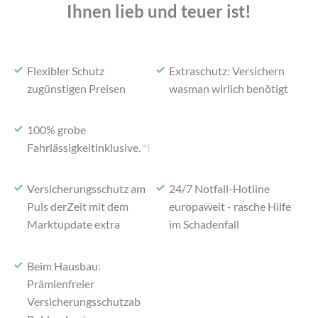
Ihnen lieb und teuer ist!
Flexibler Schutz
Extraschutz: Versichern
zu
günstigen Preisen
was
man wirlich benötigt
100% grobe
Fahrlässigkeit
inklusive.
*i
Versicherungsschutz am
24/7 Notfall-Hotline
Puls der
Zeit mit dem
europaweit -
rasche Hilfe
Marktupdate extra
im Schadenfall
Beim Hausbau:
Prämienfreier
Versicherungsschutz
ab