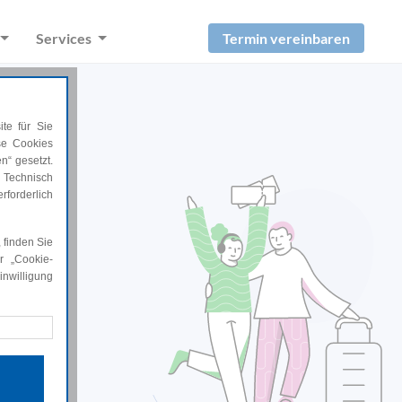
Termin vereinbaren
Services
te für Sie
ese Cookies
n“ gesetzt.
 Technisch
rforderlich
er Reise.
 finden Sie
r „Cookie-
nwilligung
rforderlich