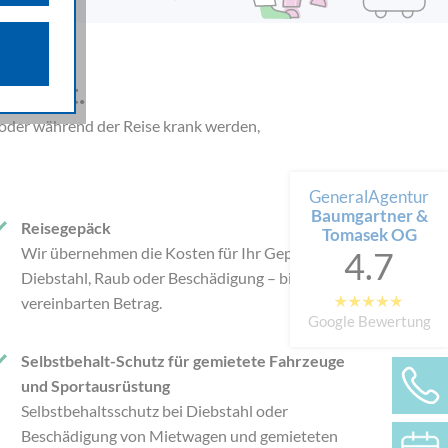
n über die
iffsquellen
gestellten
ll ist.
or oder während der Reise krank werden,
 werden von
e als auch
n.
GeneralAgentur
Baumgartner &
Reisegepäck
Tomasek OG
Wir übernehmen die Kosten für Ihr Gepäck bei
4.7
Diebstahl, Raub oder Beschädigung – bis zum
vereinbarten Betrag.
Google Bewertung
Selbstbehalt-Schutz für gemietete Fahrzeuge
und Sportausrüstung
Selbstbehaltsschutz bei Diebstahl oder
Beschädigung von Mietwagen und gemieteten