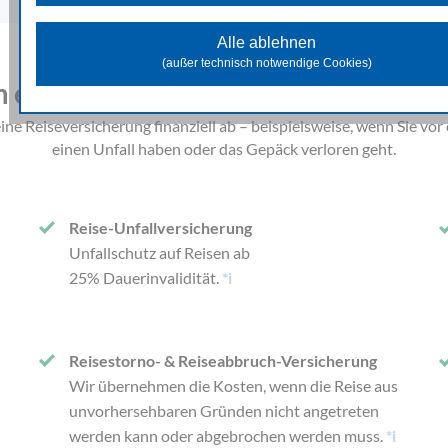
Diese Cookies unterstützen beim Sammeln allgemeiner Date
Website-Nutzung. Damit analysieren wir das Verhalten und die Zugr
Alle ablehnen
der Besuchenden und können in weiterer Folge die zur Verfügung 
(außer technisch notwendige Cookies)
Inhalte und Funktionen optimieren.
eine Reiseversicherung für Sie sinnvo
Marketing Cookies
eine Reiseversicherung finanziell ab – beispielsweise, wenn Sie v
Diese Cookies dienen dazu Marketingaktivitäten zu optimieren und
einen Unfall haben oder das Gepäck verloren geht.
unseren Werbepartnern genutzt, um Ihnen sowohl auf unserer Seit
auf anderen Webseiten passendere Werbung und Inhalte anzuzeige
Reise-Unfallversicherung
Unfallschutz auf Reisen ab
25% Dauerinvalidität.
*i
Reisestorno- & Reiseabbruch-Versicherung
Wir übernehmen die Kosten, wenn die Reise aus
unvorhersehbaren Gründen nicht angetreten
werden kann oder abgebrochen werden muss.
*i