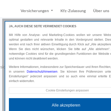
Versicherungen
Kfz-Zulassung
Über uns
JA, AUCH DIESE SEITE VERWENDET COOKIES
Mit Hilfe von Analyse- und Marketing-Cookies wollen wir unsere Websi
optimal gestalten und relevante Inhalte in den Vordergrund stellen. Di
Sicher reisen
werden erst nach Ihrer aktiven Einwilligung durch Klick auf „Alle akzeptiere
Wenn Sie dies nicht wünschen, klicken Sie bitte auf „Alle ablehnen“.
mit dem passenden Schutz.
notwendige Cookies sind für die grundlegenden Funktionen der Website e
und können nicht deaktiviert werden.
sichert mit dem passenden Reiseschutz – vor und während Ihr
Weitere Informationen, insbesondere zur Speicherdauer und Ihren Rechten,
in unseren
Datenschutzhinweisen
. Sie können Ihre Präferenzen unte
Einstellungen“ jederzeit anpassen und so auch eine einmal erteilte Ei
Online abschließen*
einfach widerrufen.
Technische Cookies
Cookie Einstellungen anpassen
*Weiterleitung auf uniqa.at
Diese Cookies sind für die grundlegenden Funktionen der Website e
und können nicht deaktiviert werden.
Alle akzeptieren
Analyse Cookies