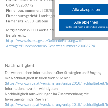
Diese Cookies sind fü
GISA:
33259772
grundlegenden Funktionen der W
Alle akzeptieren
erforderlich und können nicht deak
Firmenbuchnummer:
538782b
werden.
Firmenbuchgericht:
Landesgericht Innsbruck
Analyse Cookies
Firmensitz:
6330
Kufstein
Alle ablehnen
Diese Cookies unterstütze
(außer technisch notwendige Cookies)
Mitglied bei: WKO, Landesinnung, etc.
Sammeln allgemeiner Daten üb
Website-Nutzung. Damit analysie
Berufsrecht:
das Verhalten und die Zugriffs
https://www.ris.bka.gv.at/GeltendeFassung.wxe?
der Besuchenden und könn
weiterer Folge die zur Ver
Abfrage=Bundesnormen&Gesetzesnummer=20006794
gestellten Inhalte und Funk
optimieren.
Marketing Cookies
Nachhaltigkeit
Diese Cookies dienen
Marketingaktivitäten zu optimie
werden von unseren Werbepa
Die wesentlichen Informationen über Strategien und Umgang
genutzt, um Ihnen sowohl auf u
mit Nachhaltigkeitsrisiken finden Sie hier.
Seite als auch auf anderen Web
passendere Werbung und In
(
https://www.uniqa.at/versicherung/uniqa2018/nachhaltigkeit/In
anzuzeigen.
Informationen zu den wichtigsten
Nachhaltigkeitsauswirkungen im Zusammenhang mit
Investments finden Sie hier.
(
https://www.uniqa.at/versicherung/uniqa2018/nachhaltigkeit/In