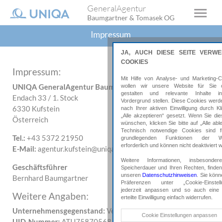
GeneralAgentur
Baumgartner & Tomasek OG
Impressum
JA, AUCH DIESE SEITE VERW
COOKIES
Impressum:
Mit Hilfe von Analyse- und Marketing-C
UNIQA GeneralAgentur Baumgartner & Tomasek OG
wollen wir unsere Website für Sie o
gestalten und relevante Inhalte 
Endach 33 / 1. Stock
Vordergrund stellen. Diese Cookies werd
6330
Kufstein
nach Ihrer aktiven Einwilligung durch Kl
„Alle akzeptieren“ gesetzt. Wenn Sie die
Österreich
wünschen, klicken Sie bitte auf „Alle abl
Technisch notwendige Cookies sind f
Tel.:
+43 5372 21950
grundlegenden Funktionen der We
erforderlich und können nicht deaktiviert 
E-Mail:
agentur.kufstein@uniqa.at
Weitere Informationen, insbesonde
Geschäftsführer
Speicherdauer und Ihren Rechten, finden
unseren
Datenschutzhinweisen
. Sie könn
Bernhard
Baumgartner
Präferenzen unter „Cookie-Einstell
jederzeit anpassen und so auch eine 
Weitere Angaben:
erteilte Einwilligung einfach widerrufen.
Unternehmensgegenstand:
Versicherungsagentur
Technische Cookies
Cookie Einstellungen anpassen
UID-Nummer:
ATU75870568