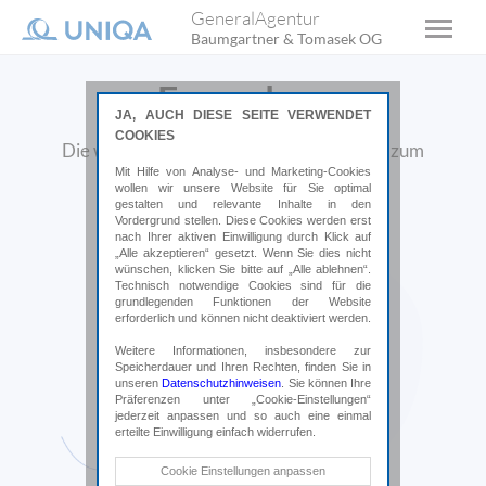
GeneralAgentur
Baumgartner & Tomasek OG
Formulare
JA, AUCH DIESE SEITE VERWENDET
COOKIES
Die wichtigsten Formulare finden Sie hier zum
Herunterladen.
Mit Hilfe von Analyse- und Marketing-Cookies
wollen wir unsere Website für Sie optimal
gestalten und relevante Inhalte in den
Vordergrund stellen. Diese Cookies werden erst
nach Ihrer aktiven Einwilligung durch Klick auf
„Alle akzeptieren“ gesetzt. Wenn Sie dies nicht
wünschen, klicken Sie bitte auf „Alle ablehnen“.
Technisch notwendige Cookies sind für die
grundlegenden Funktionen der Website
erforderlich und können nicht deaktiviert werden.
Weitere Informationen, insbesondere zur
Speicherdauer und Ihren Rechten, finden Sie in
unseren
Datenschutzhinweisen
. Sie können Ihre
Präferenzen unter „Cookie-Einstellungen“
jederzeit anpassen und so auch eine einmal
erteilte Einwilligung einfach widerrufen.
Technische Cookies
Cookie Einstellungen anpassen