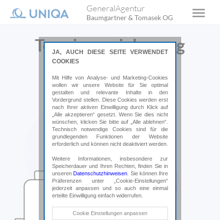
GeneralAgentur
Baumgartner & Tomasek OG
Terminvereinbarung
JA, AUCH DIESE SEITE VERWENDET
COOKIES
Wir freuen uns von Ihnen zu hören.
Mit Hilfe von Analyse- und Marketing-Cookies
wollen wir unsere Website für Sie optimal
gestalten und relevante Inhalte in den
Vordergrund stellen. Diese Cookies werden erst
nach Ihrer aktiven Einwilligung durch Klick auf
„Alle akzeptieren“ gesetzt. Wenn Sie dies nicht
wünschen, klicken Sie bitte auf „Alle ablehnen“.
Technisch notwendige Cookies sind für die
grundlegenden Funktionen der Website
erforderlich und können nicht deaktiviert werden.
Weitere Informationen, insbesondere zur
Speicherdauer und Ihren Rechten, finden Sie in
unseren
Datenschutzhinweisen
. Sie können Ihre
Präferenzen unter „Cookie-Einstellungen“
jederzeit anpassen und so auch eine einmal
erteilte Einwilligung einfach widerrufen.
Technische Cookies
Cookie Einstellungen anpassen