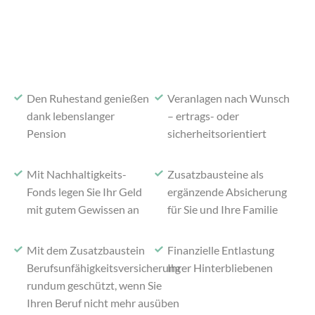
Den Ruhestand genießen
Veranlagen nach Wunsch
dank lebenslanger
–
ertrags- oder
Pension
sicherheitsorientiert
Mit Nachhaltigkeits-
Zusatzbausteine als
Fonds legen Sie Ihr Geld
ergänzende Absicherung
mit gutem Gewissen an
für Sie und Ihre Familie
Mit dem Zusatzbaustein
Finanzielle Entlastung
Berufsunfähigkeits
versicherung
Ihrer Hinterbliebenen
rundum geschützt, wenn Sie
Ihren Beruf nicht mehr ausüben