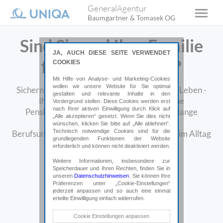
GeneralAgentur
Baumgartner & Tomasek OG
Sind Sie und Ihre Familie
JA, AUCH DIESE SEITE VERWENDET
fit für die Zukunft?
COOKIES
Mit Hilfe von Analyse- und Marketing-Cookies
wollen wir unsere Website für Sie optimal
Sichern Sie sich und das Wertvollste in Ihrem Leben -
gestalten und relevante Inhalte in den
Ihre Familie - so gut wie möglich ab. Eine
Vordergrund stellen. Diese Cookies werden erst
nach Ihrer aktiven Einwilligung durch Klick auf
Pensionsvorsorge bietet Ihnen eine lebenslange
„Alle akzeptieren“ gesetzt. Wenn Sie dies nicht
Zusatzpension. Bausteine, wie die
wünschen, klicken Sie bitte auf „Alle ablehnen“.
Technisch notwendige Cookies sind für die
Berufsunfähigkeitsversicherung, geben Ihnen im Alltag
grundlegenden Funktionen der Website
ein beruhigendes Gefühl.
erforderlich und können nicht deaktiviert werden.
Weitere Informationen, insbesondere zur
Speicherdauer und Ihren Rechten, finden Sie in
Jetzt Termin vereinbaren
unseren
Datenschutzhinweisen
. Sie können Ihre
Präferenzen unter „Cookie-Einstellungen“
jederzeit anpassen und so auch eine einmal
erteilte Einwilligung einfach widerrufen.
Technische Cookies
Cookie Einstellungen anpassen